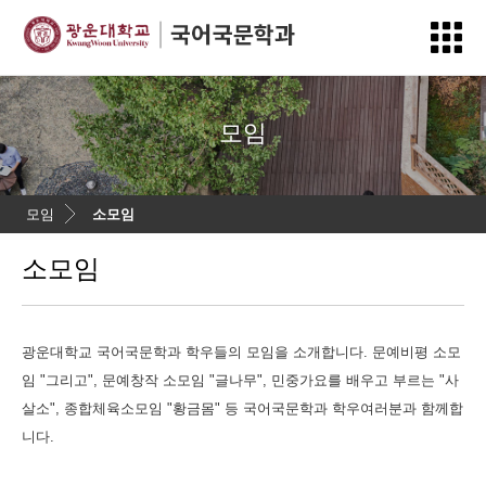
모임
모임
소모임
소모임
광운대학교 국어국문학과 학우들의 모임을 소개합니다. 문예비평 소모
임 "그리고", 문예창작 소모임 "글나무", 민중가요를 배우고 부르는 "사
살소", 종합체육소모임 "황금몸" 등 국어국문학과 학우여러분과 함께합
니다.