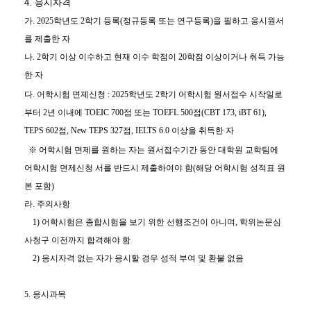
4. 응시자격
가
. 2025
학년도
2
학기 등록
(
정규등록 또는 연구등록
)
을 필하고 응시원서
를 제출한 자
나. 2학기 이상 이수하고 현재 이수 학점이 20학점 이상이거나 취득 가능
한 자
다.
어학시험 면제신청
: 2025
학년도
2
학기 어학시험 원서접수 시작일로
부터
2
년 이내에
TOEIC 700
점 또는
TOEFL 500
점
(CBT 173, iBT 61),
TEPS 602
점
, New TEPS 327
점
,
IELTS 6.0
이상을 취득한 자
※
어학시험 면제를 원하는 자는 원서접수기간 동안 대학원 교학팀에
어학시험 면제신청 서를 반드시 제출하여야 함
(
해당 어학시험 성적표 원
본 포함
)
라
.
주의사항
1)
어학시험은 종합시험을 보기 위한 선행조건이 아니며
,
학위논문심
사청구 이전까지
합격해야 함
2)
응시자격 없는 자가 응시할 경우 성적 부여 및 환불 없음
5. 응시과목