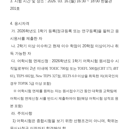
3. 시험 시간 및 장소 : 2026. 03. 16.(월) 16:30 ~ 18:00 한울관
201호
4. 응시자격
가. 2026학년도 1학기 등록(정규등록 또는 연구등록)을 필하고 응
시원서를 제출한 자
나. 2학기 이상 이수하고 현재 이수 학점이 20학점 이상이거나 취
득 가능한 자
다. 어학시험 면제신청 : 2026학년도 1학기 어학시험 원서접수 시
작일로부터 2년 이내에
TOEIC 700
점 또는
TOEFL 500
점
(CBT 173, iBT
61), TEPS 602
점
, New TEPS 327
점
,
IELTS 6.0
이상을 취득한 자(외국인의
경우 TOPIK 5급 이상 포함)
​
※
어학시험 면제를 원하는 자는 원서접수기간 동안 대학원 교학팀에
어학시험 면제신청 서를 반드시 제출하여야 함
(
해당 어학시험 성적표 원
본 포함
)
라. 주의사항
1) 어학시험은 종합시험을 보기 위한 선행조건이 아니며, 학위논
문심사청구 이전까지 합격해야 함.