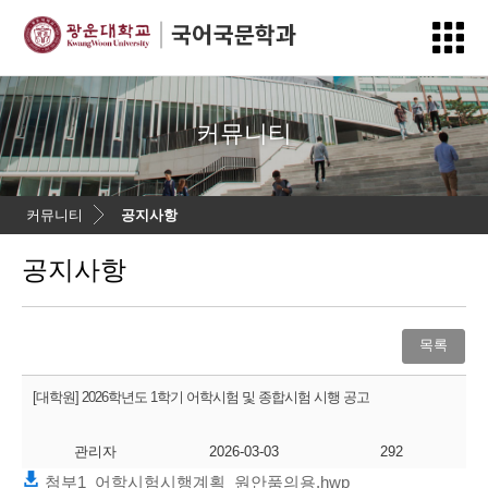
커뮤니티
커뮤니티
공지사항
공지사항
목록
[대학원] 2026학년도 1학기 어학시험 및 종합시험 시행 공고
관리자
2026-03-03
292
첨부1_어학시험시행계획_원안품의용.hwp