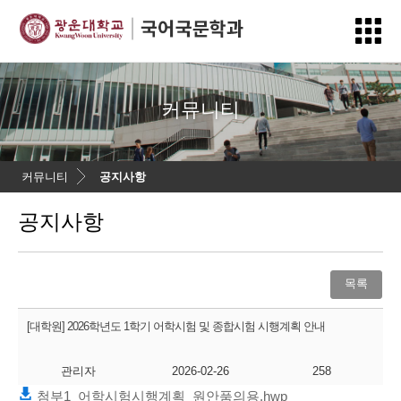
커뮤니티
커뮤니티
공지사항
공지사항
목록
[대학원] 2026학년도 1학기 어학시험 및 종합시험 시행계획 안내
관리자
2026-02-26
258
첨부1_어학시험시행계획_원안품의용.hwp