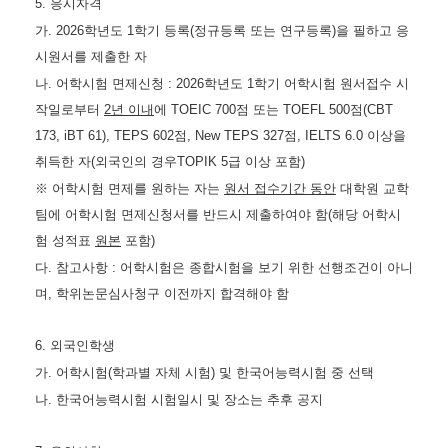
5.
응시자격
가
. 2026
학년도
1
학기 등록
(
정규등록 또는 연구등록
)
을 필하고 응
시원서를 제출한 자
나
.
어학시험 면제신청
: 2026
학년도
1
학기 어학시험 원서접수 시
작일로부터
2
년 이내
에
TOEIC 700
점 또는
TOEFL 500
점
(CBT
173, iBT 61),
TEPS 602
점
, New TEPS 327
점
, IELTS 6.0
이상
을
취득한 자
(
외국인의 경우
TOPIK 5
급 이상 포함
)
※
어학시험 면제를 원하는 자는
원서 접수기간 동안
대학원 교학
팀에 어학시험 면제신청서를 반드시 제출하여야 함
(
해당 어학시
험 성적표
원본
포함
)
다
.
참고사항
:
어학시험은 종합시험을 보기 위한 선행조건이 아니
며
,
학위논문심사청구 이전까지 합격해야 함
6.
외국인학생
가
.
어학시험
(
학과별 자체 시험
)
및 한국어능력시험 중 선택
나
.
한국어능력시험 시험일시 및 장소는 추후 공지