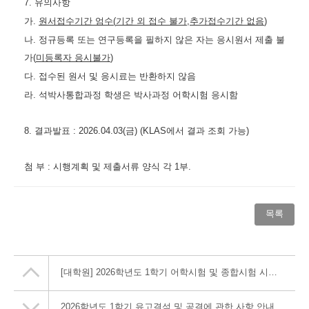
7.
유의사항
가
.
원서접수기간 엄수
(
기간 외 접수 불가
,
추가접수기간 없음
)
나
.
정규등록 또는 연구등록을 필하지 않은 자는 응시원서 제출 불
가
(
미등록자 응시불가
)
다
.
접수된 원서 및 응시료는 반환하지 않음
라
.
석박사통합과정 학생은 박사과정 어학시험 응시함
8.
결과발표
: 2026.04.03(
금
) (KLAS
에서 결과 조회 가능
)
첨 부
:
시행계획 및 제출서류 양식 각
1
부
.
목록
[대학원] 2026학년도 1학기 어학시험 및 종합시험 시행 공고
2026학년도 1학기 유고결석 및 공결에 관한 사항 안내