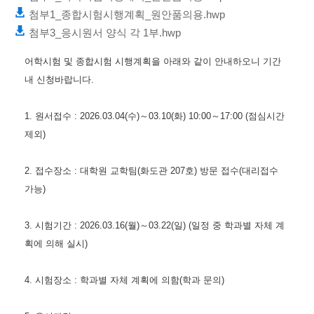
첨부1_종합시험시행계획_원안품의용.hwp
첨부3_응시원서 양식 각 1부.hwp
어학시험 및 종합시험 시행계획을 아래와 같이 안내하오니 기간
내 신청바랍니다
.
1.
원서접수
: 2026.03.04(
수
)
～
03.10(
화
) 10:00
～
17:00 (
점심시간
제외
)
2.
접수장소
:
대학원 교학팀
(
화도관
207
호
)
방문 접수
(
대리접수
가능
)
3.
시험기간
: 2026.03.16(
월
)
～
03.22(
일
) (
일정 중 학과별 자체 계
획에 의해 실시
)
4.
시험장소
:
학과별 자체 계획에 의함
(
학과 문의
)