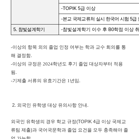
-TOPIK 5
급 이상
-
본교 국제교류처 실시 한국어 시험
5
급
5.
참빛설계학기
-
참빛설계학기 이수 후
B0
학점 이상 
-
이상의 항목 외의 졸업 인정 여부는 학과 교수 회의를 통
해 결정함
.
-
이상의 규정은
2024
학년도 후기 졸업 대상자부터 적용
됨
.
-기제출 서류의 유효기간은 1년임.
2. 외국인 유학생 대상 유의사항 안내.
외국인 유학생의 경우 학교 규정(TOPIK 4급 이상 국제교
류팀 제출)과
국어국문학과 졸업 요건을 모두 충족해야 졸
업 가능함.