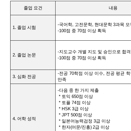
졸업 요건
내용
-
국어학
,
고전문학
,
현대문학
3
과목 모
1.
졸업 시험
-100
점 중
70
점 이상 획득
-
지도교수 개별 지도 및 승인으로 합격
2.
졸업 논문
-100
점 중
70
점 이상 획득
-
전공
70
학점 이상 이수
,
전공 평균 
3.
심화 전공
만족
-
다음 중 한 가지 제출
*
토익
650
점 이상
*
토플
74
점 이상
* HSK 3
급 이상
* JPT 500
점 이상
4.
어학 성적
*
일본어능력검정
3
급 이상
*
한자
(
어문
/
진흥
) 2
급 이상