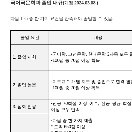
국어국문학과 졸업 내규
(
개정
2024.03.08.)
다음
1~5
중 한 가지 요건을 만족해야 졸업할 수 있음
.
졸업 요건
내용
-
국어학
,
고전문학
,
현대문학
3
과목 모두 
1.
졸업 시험
-100
점 중
70
점 이상 획득
-
지도교수 개별 지도 및 승인으로 합격 결
2.
졸업 논문
-100
점 중
70
점 이상 획득
-
전공
70
학점 이상 이수
,
전공 평균 학
3.
심화 전공
이상 모두 만족
-
다음 중 한 가지 제출
*
토익
650
점 이상