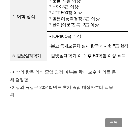
*
토플
74
점 이상
* HSK 3
급 이상
* JPT 500
점 이상
4.
어학 성적
*
일본어능력검정
3
급 이상
*
한자
(
어문
/
진흥
) 2
급 이상
-TOPIK 5
급 이상
-
본교 국제교류처 실시 한국어 시험
5
급 합
5.
참빛설계학기
-
참빛설계학기 이수 후
B0
학점 이상 취득
-
이상의 항목 외의 졸업 인정 여부는 학과 교수 회의를 통
해 결정함
.
-
이상의 규정은
2024
학년도 후기 졸업 대상자부터 적용
됨
.
목록