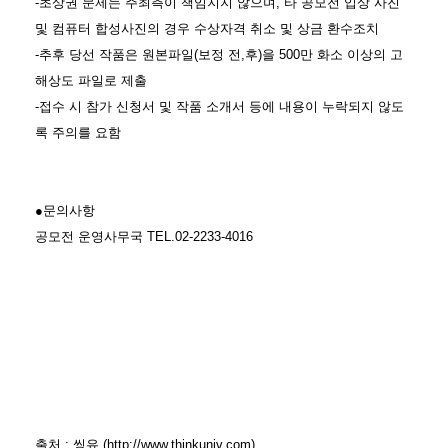
-초상권 문제는 주최측이 책임지지 않으며, 타 공모전 입상 사진
및 컴퓨터 합성사진의 경우 수상자격 취소 및 상금 환수조치
-추후 당선 작품은 원본파일(보정 전,후)을 500만 화소 이상의 고
해상도 파일로 제출
-접수 시 참가 신청서 및 작품 소개서 등에 내용이 누락되지 않도
록 주의를 요함
●문의사항
공모전 운영사무국 TEL.02-2233-4016
출처 : 씽유 (http://www.thinkuniv.com)